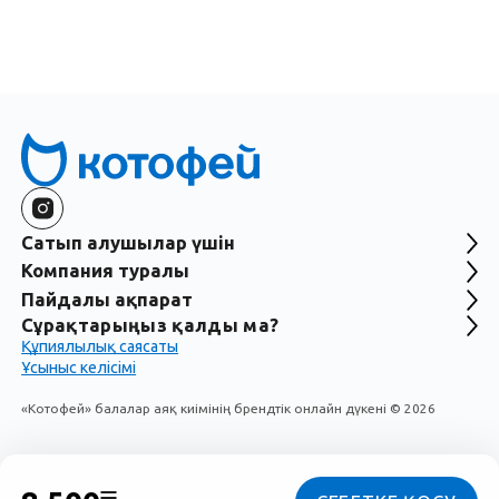
қызғ
Сатып алушылар үшін
Компания туралы
Пайдалы ақпарат
Сұрақтарыңыз қалды ма?
Құпиялылық саясаты
Ұсыныс келісімі
«Котофей» балалар аяқ киімінің брендтік онлайн дүкені
©
2026