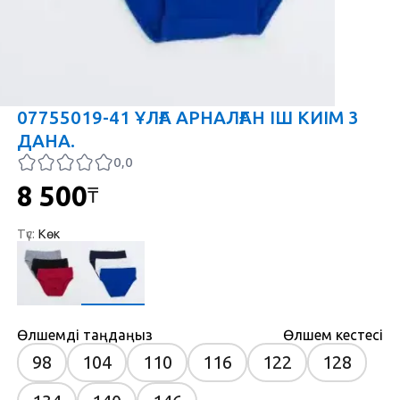
07755019-41 ҰЛҒА АРНАЛҒАН ІШ КИІМ 3
ДАНА.
0,0
8 500
₸
Түс
:
Көк
Өлшемді таңдаңыз
Өлшем кестесі
98
104
110
116
122
128