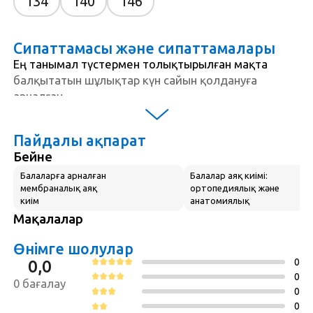
134
140
146
Сипаттамасы және сипаттамалары
Ең танымал түстермен толықтырылған мақта
балқытатын шұлықтар күн сайын қолдануға
арналған.
Жұмсақ және жанасуға жағымды тоқылған
Пайдалы ақпарат
матадан жасалған. Котофей іш киімін өндіруде
Бейне
қауіпсіз, гипоаллергенді және тозуға төзімді
маталар қолданылады. Көптеген жуудан кейін де
Балаларға арналған
Балалар аяқ киімі:
мембраналық аяқ
ортопедиялық және
пішінін жақсы сақтаңыз.
киім
анатомиялық
Мақалалар
Тегіс тігістер іш киімді ыңғайлы етеді және
қозғалыс еркіндігін қамтамасыз етеді. Жұмсақ,
Өнімге шолулар
серпімді, қысылмайтын резеңке таспа.
0
0,0
0
0 бағалау
Жинақ қою көк, АҚ және көк түсті 3 трусикадан
0
тұрады.
0