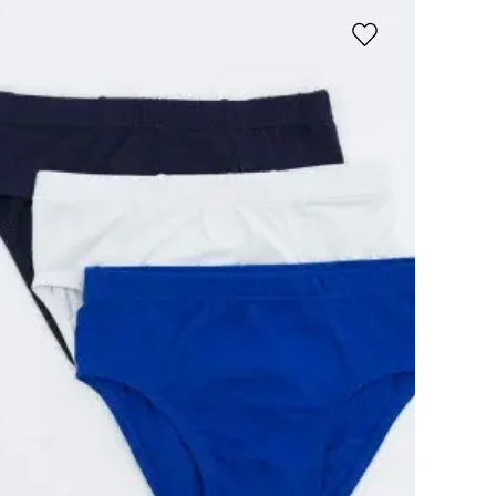
Рус
|
Қаз
Жеткізу