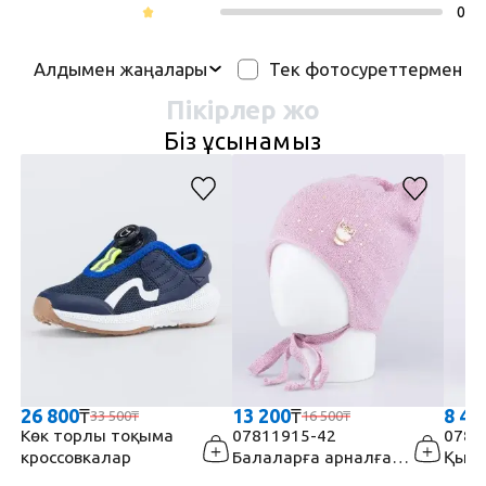
0
Құрамы: 95% мақта, 5%эластан.
Тек фотосуреттермен
Алдымен жаңалары
ТМ Котофей.
Пікірлер жоқ
Біз ұсынамыз
26 800
₸
13 200
₸
8 40
33 500
₸
16 500
₸
Көк торлы тоқыма
07811915-42
0781
кроссовкалар
Балаларға арналған
Қызд
қызғылт шапка
көкт