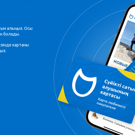
асын алыңыз. Осы
ін болады.
езінде картаны
ыз.