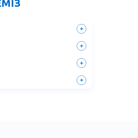
ЕМІЗ
 кейін өшпейтін деңгейге дейін
ен (жеңілдіктердің ең үлкені