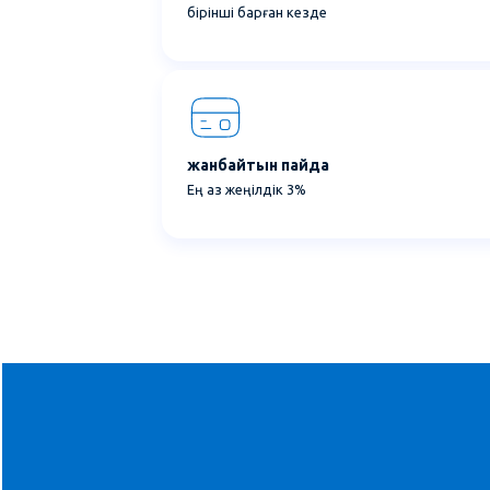
бірінші барған кезде
жанбайтын пайда
Ең аз жеңілдік 3%