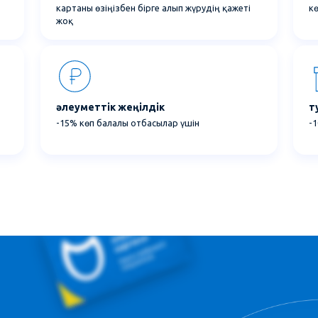
картаны өзіңізбен бірге алып жүрудің қажеті
кө
жоқ
әлеуметтік жеңілдік
т
-15% көп балалы отбасылар үшін
-1