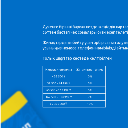
Дүкенге бірінші барған кезде жеңілдік карт
сәттен бастап чек сомалары оған есептелет
Жинақтарды көбейту үшін әрбір сатып алу к
ұсыныңыз немесе телефон нөміріңізді айтың
Толық шарттар кестеде келтірілген:
Жинақталған сумма
Жинақталған сумма
< 32 500 ₸
0%
32 500 – 64 999 ₸
3%
65 500 – 162 499 ₸
5%
162 500 – 324 999 ₸
7%
>= 325 000 ₸
10%