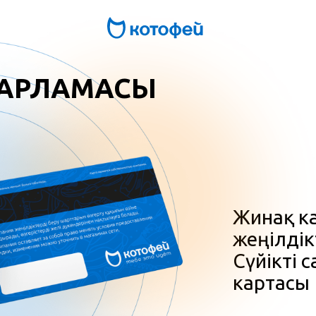
ДАРЛАМАСЫ
Жинақ к
жеңілдік
Сүйікті
картасы