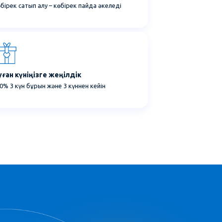
бірек сатып алу – көбірек пайда әкеледі
уған күніңізге жеңілдік
0% 3 күн бұрын және 3 күннен кейін