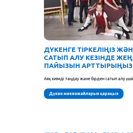
ДҮКЕНГЕ ТІРКЕЛІҢІЗ ЖӘН
САТЫП АЛУ КЕЗІНДЕ ЖЕҢ
ПАЙЫЗЫН АРТТЫРЫҢЫЗ
Аяқ киімді таңдау және бірден сатып алу үші
Дүкен мекенжайларын қараңыз