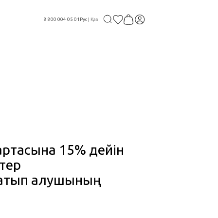
8 800 004 05 01
Рус
|
Қаз
артасына 15% дейін
тер
 сатып алушының