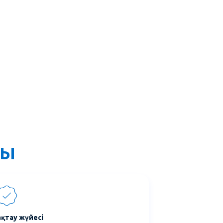
МЫ
ақтау жүйесі