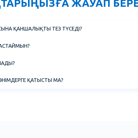
АҚТАРЫҢЫЗҒА ЖАУАП БЕР
ЫНА ҚАНШАЛЫҚТЫ ТЕЗ ТҮСЕДІ?
а.
БАСТАЙМЫН?
жеткен сәттен бастап - 32 500 ₸
ЛАДЫ?
ы. Жеңілдіктің жоғарылауы (5-10%) сатып алусыз 180 күннен
ӨНІМДЕРГЕ ҚАТЫСТЫ МА?
у мүмкін емес, бірақ «Maximum» принципі бойынша біріктірілг