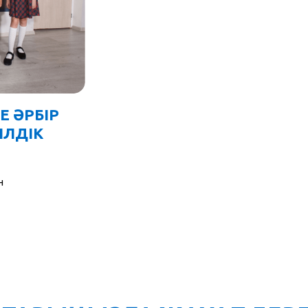
Е ӘРБІР
ІЛДІК
н