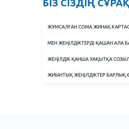
БІЗ СІЗДІҢ СҰР
ЖҰМСАЛҒАН СОМА ЖИНАҚ КАРТАС
Кассир сатушы чекті ұрып болған бойд
МЕН ЖЕҢІЛДІКТЕРДІ ҚАШАН АЛА 
Картадағы жинақтар ең төменгі шекке 
ЖЕҢІЛДІК ҚАНША УАҚЫТҚА СОЗЫ
Өшпейтін 3% жеңілдік әрқашан жарамд
ЖИЫНТЫҚ ЖЕҢІЛДІКТЕР БАРЛЫҚ 
төмендейді.
Оларды басқа жеңілдіктермен біріктір
таңдалады).