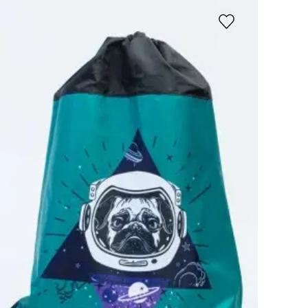
Рус
|
Қаз
Жеткізу