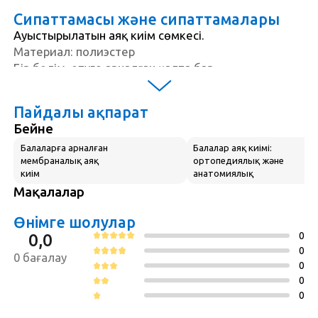
Сипаттамасы және сипаттамалары
Ауыстырылатын аяқ киім сөмкесі.
Материал: полиэстер
Бір бөлім, өтуге арналған қалта бар.
Оның ыңғайлы байланыстары бар, олардың
көмегімен сіз аяқ киімді құлап кетпес үшін сенімді
Пайдалы ақпарат
түрде жаба аласыз.
Бейне
Өлшемі: 35 * 45 см.
Балаларға арналған
Балалар аяқ киімі:
мембраналық аяқ
ортопедиялық және
киім
анатомиялық
Мақалалар
Өнімге шолулар
0
0,0
0
0 бағалау
0
0
0