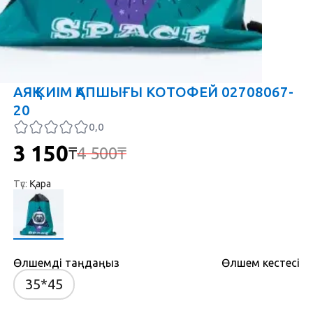
АЯҚ КИІМ ҚАПШЫҒЫ КОТОФЕЙ 02708067-
20
0,0
3 150
4 500
₸
₸
Түс
:
Қара
Өлшемді таңдаңыз
Өлшем кестесі
35*45