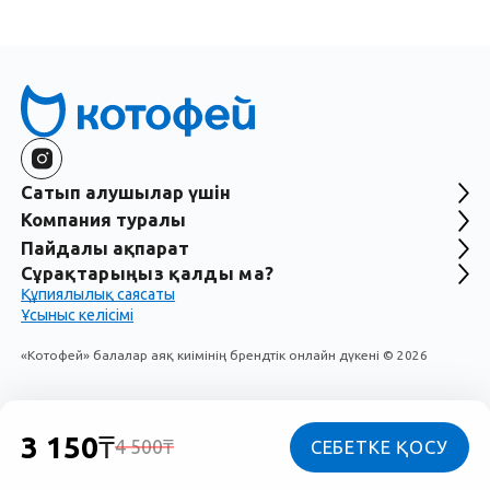
Сатып алушылар үшін
Компания туралы
Пайдалы ақпарат
Сұрақтарыңыз қалды ма?
Құпиялылық саясаты
Ұсыныс келісімі
«Котофей» балалар аяқ киімінің брендтік онлайн дүкені
©
2026
₸
3 150
4 500
₸
СЕБЕТКЕ ҚОСУ