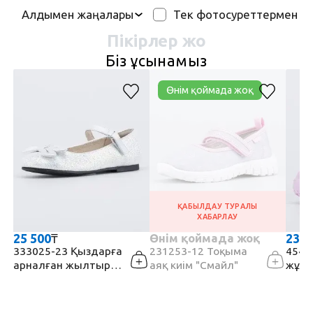
Тек фотосуреттермен
Алдымен жаңалары
Пікірлер жоқ
Біз ұсынамыз
Өнім қоймада жоқ
ҚАБЫЛДАУ ТУРАЛЫ
ХАБАРЛАУ
25 500
₸
Өнім қоймада жоқ
23 7
333025-23 Қыздарға
231253-12 Тоқыма
45488
арналған жылтыр
аяқ киім "Смайл"
жұлд
туфли
мемб
бәте