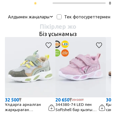
Жасы: 3-12 жас
0
Құрамы: 95% мақта, 5% спандекс
ТМ Котофей
Тек фотосуреттермен
Алдымен жаңалары
Мақала: 07702033-40
Пікірлер жоқ
Біз ұсынамыз
32 500
₸
20 650
₸
30 5
29 500
₸
Ұлдарға арналған
344380-74 LED пен
Қызд
жарқыраған
Softshell бар қызғылт
санд
кроссовкалар
кроссовка