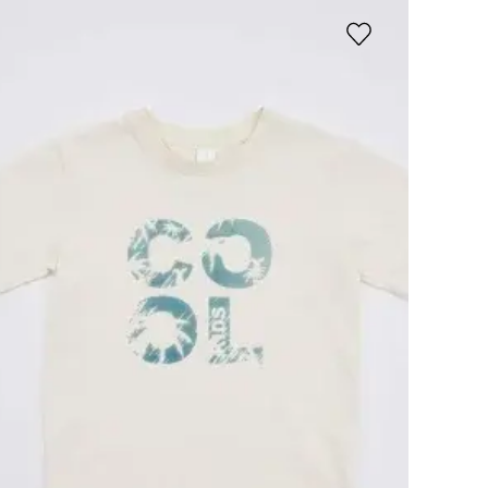
Рус
|
Қаз
Жеткізу