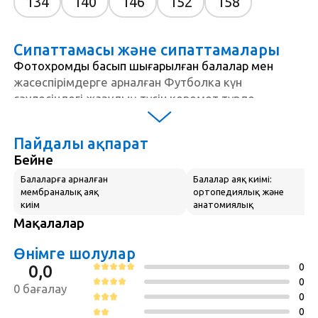
134
140
146
152
158
Сипаттамасы және сипаттамалары
Фотохромды басып шығарылған балалар мен
жасөспірімдерге арналған Футболка күн
сәулесіндегі жазудың түсін керемет түрде
өзгертеді!
Модель ерекшеліктері:
Пайдалы ақпарат
- Классикалық иық сызығымен бос кесу
Бейне
- Жұмсақ мақта трикотаж
- Дөңгелек мойын және қысқа жең
Балаларға арналған
Балалар аяқ киімі:
мембраналық аяқ
ортопедиялық және
- Басып шығару құрамында арнайы пигменттердің
киім
анатомиялық
болуына байланысты ультракүлгін сәуленің
Мақалалар
әсерінен түсін өзгертетін ерекше Фотохромды
бояумен қолданылады. Мысалы, басып шығарудың
Өнімге шолулар
түсін өзгерткен күн футболкаға түсуді
0
0,0
тоқтатқаннан кейін, ол өзінің бастапқы түсіне ие
0
0 бағалау
болады
0
- Унисекс моделі, қыздар мен ұлдарға жарайды
0