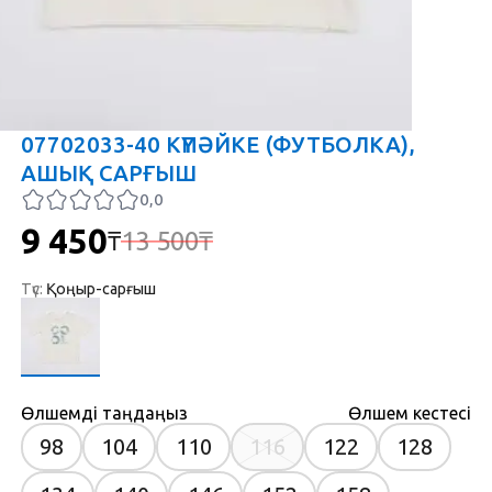
07702033-40 КҮПӘЙКЕ (ФУТБОЛКА),
АШЫҚ САРҒЫШ
0,0
9 450
13 500
₸
₸
Түс
:
Қоңыр-сарғыш
Өлшемді таңдаңыз
Өлшем кестесі
98
104
110
116
122
128