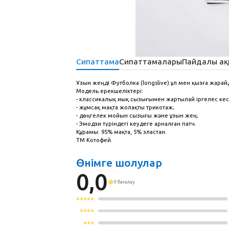
МЕРЕКЕГЕ АРНАЛҒАН
МЕРЕКЕГЕ АРНАЛҒАН
Сипаттама
Сипаттамалары
Пайдалы ақ
Ұзын жеңді Футболка (longslive) ұл мен қызға жарай
Модель ерекшеліктері:
- классикалық иық сызығымен жартылай іргелес кес
- жұмсақ мақта жолақты трикотаж;
- дөңгелек мойын сызығы және ұзын жең;
- Эмодзи түріндегі кеудеге арналған патч.
Құрамы: 95% мақта, 5% эластан.
ТМ Котофей.
Өнімге шолулар
0,0
0 бағалау