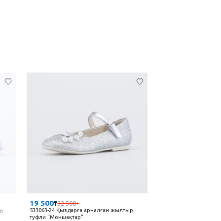
19 500
₸
32 500
₸
533063-24 Қыздарға арналған жылтыр
л
туфли "Моншақтар"