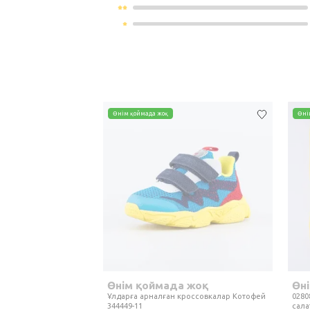
Өнім қоймада жоқ
Өні
Өнім қоймада жоқ
Өн
Ұлдарға арналған кроссовкалар Котофей
0280
344449-11
сала