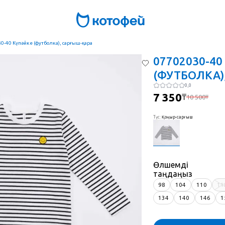
0-40 Күпәйке (футболка), сарғыш-қара
07702030-4
(ФУТБОЛКА)
0,0
7 350
₸
10 500
₸
Түс
:
Қоңыр-сарғыш
Өлшемді
таңдаңыз
98
104
110
11
134
140
146
1