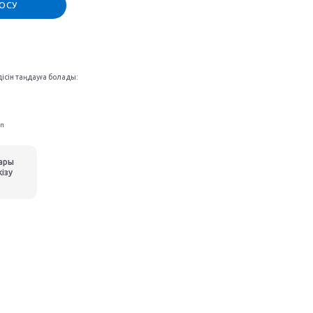
ҚОСУ
дісін таңдауға болады:
ап
ғары
ізу