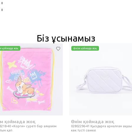
0
0
Біз ұсынамыз
м қоймада жоқ
Өнім қоймада жоқ
ім қоймада жоқ
Өнім қоймада жоқ
8218-40 «Корги» суреті бар аяқкиім
02802296-41 Қыздарға арналған ақшы
тын қап
көк түсті сөмке