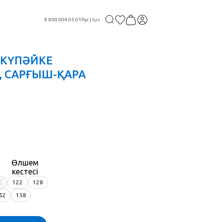
8 800 004 05 01
Рус
|
Қаз
0 КҮПӘЙКЕ
, САРҒЫШ-ҚАРА
Өлшем
кестесі
6
122
128
52
158