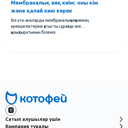
Мембраналық аяқ киім: оны кім
және қалай кию керек
Біз ата-аналарды мембраналық аяқ киімнің
ерекшеліктеріне қатысты сұрақтар жиі
қызықтыратынын білеміз.
Сатып алушылар үшін
Компания туралы