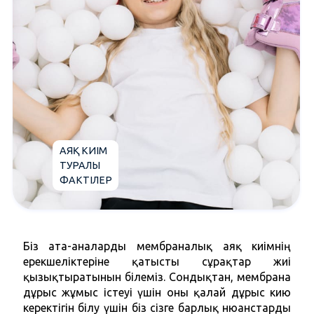
АЯҚ КИІМ
ТУРАЛЫ
ФАКТІЛЕР
Біз ата-аналарды мембраналық аяқ киімнің 
ерекшеліктеріне қатысты сұрақтар жиі 
қызықтыратынын білеміз. Сондықтан, мембрана 
дұрыс жұмыс істеуі үшін оны қалай дұрыс кию 
керектігін білу үшін біз сізге барлық нюанстарды 