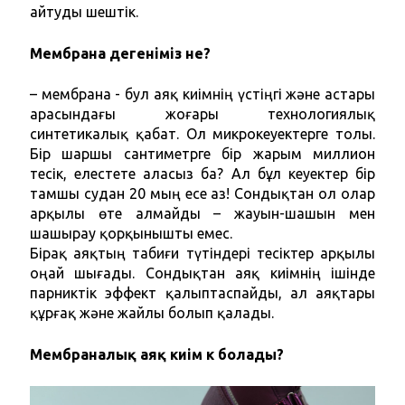
айтуды шештік.
Мембрана дегеніміз не?
– мембрана - бул аяқ киімнің үстіңгі және астары 
арасындағы жоғары технологиялық 
синтетикалық қабат. Ол микрокеуектерге толы. 
Бір шаршы сантиметрге бір жарым миллион 
тесік, елестете аласыз ба? Ал бұл кеуектер бір 
тамшы судан 20 мың есе аз! Сондықтан ол олар 
арқылы өте алмайды – жауын-шашын мен 
шашырау қорқынышты емес.
Бірақ аяқтың табиғи түтіндері тесіктер арқылы 
оңай шығады. Сондықтан аяқ киімнің ішінде 
парниктік эффект қалыптаспайды, ал аяқтары 
құрғақ және жайлы болып қалады.
Мембраналық аяқ киім к болады?