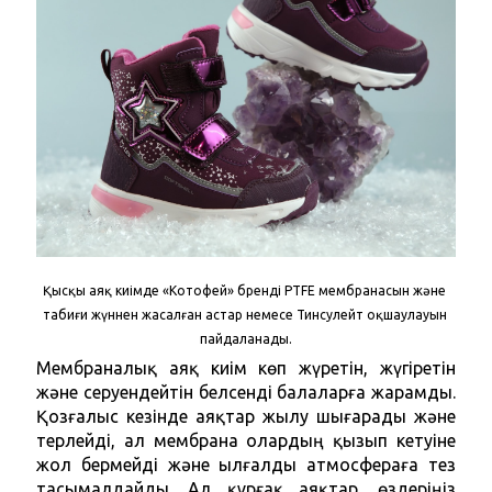
Қысқы аяқ киімде «Котофей» бренді PTFE мембранасын және 
табиғи жүннен жасалған астар немесе Тинсулейт оқшаулауын 
пайдаланады.
Мембраналық аяқ киім көп жүретін, жүгіретін 
және серуендейтін белсенді балаларға жарамды. 
Қозғалыс кезінде аяқтар жылу шығарады және 
терлейді, ал мембрана олардың қызып кетуіне 
жол бермейді және ылғалды атмосфераға тез 
тасымалдайды. Ал құрғақ аяқтар, өздеріңіз 