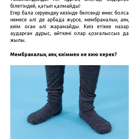
білетіндей, қатып қалмайды! 
Егер бала серуендеу кезінде белсенді емес болса 
немесе әлі де арбада жүрсе, мембраналық аяқ 
киім оған әлі жарамайды. Киіз етікке назар 
аударған дұрыс, өйткені олар қозғалыссыз да 
жылы.  
Мембраналық аяқ киіммен не кию керек?