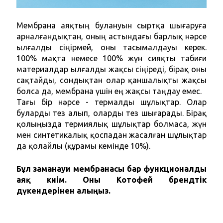
Мембрана аяқтың булануын сыртқа шығаруға 
арналғандықтан, оның астындағы барлық нәрсе 
ылғалды сіңірмей, оны тасымалдауы керек. 
100% мақта немесе 100% жүн сияқты табиғи 
материалдар ылғалды жақсы сіңіреді, бірақ оны 
сақтайды, сондықтан олар қаншалықты жақсы 
болса да, мембрана үшін ең жақсы таңдау емес.
Тағы бір нәрсе - термалды шұлықтар. Олар 
буларды тез алып, оларды тез шығарады. Бірақ 
қолыңызда термиялық шұлықтар болмаса, жүн 
мен синтетикалық қоспадан жасалған шұлықтар 
да қолайлы (құрамы кемінде 10%).
Бұл заманауи мембранасы бар функционалды 
аяқ киім. Оны Котофей брендтік 
дүкендерінен алыңыз.