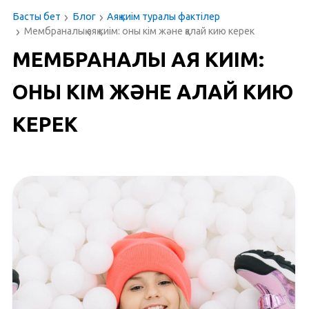
Басты бет
Блог
Аяқ киім туралы фактілер
Мембраналық аяқ киім: оны кім және қалай кию керек
Рус
|
Қаз
МЕМБРАНАЛЫҚ АЯҚ КИІМ:
ОНЫ КІМ ЖӘНЕ ҚАЛАЙ КИЮ
КЕРЕК