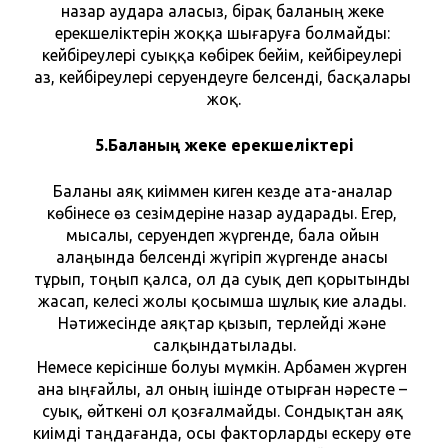
назар аудара аласыз, бірақ баланың жеке 
ерекшеліктерін жоққа шығаруға болмайды: 
кейбіреулері суыққа көбірек бейім, кейбіреулері 
аз, кейбіреулері серуендеуге белсенді, басқалары 
жоқ.
5.Баланың жеке ерекшеліктері
Баланы аяқ киіммен киген кезде ата-аналар 
көбінесе өз сезімдеріне назар аударады. Егер, 
мысалы, серуендеп жүргенде, бала ойын 
алаңында белсенді жүгіріп жүргенде анасы 
тұрып, тоңып қалса, ол да суық деп қорытынды 
жасап, келесі жолы қосымша шұлық кие алады. 
Нәтижесінде аяқтар қызып, терлейді және 
салқындатылады.
Немесе керісінше болуы мүмкін. Арбамен жүрген 
ана ыңғайлы, ал оның ішінде отырған нәресте – 
суық, өйткені ол қозғалмайды. Сондықтан аяқ 
киімді таңдағанда, осы факторларды ескеру өте 