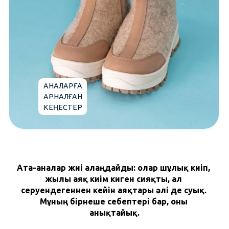
АНАЛАРҒА
АРНАЛҒАН
КЕҢЕСТЕР
Ата-аналар жиі алаңдайды: олар шұлық киіп, 
жылы аяқ киім киген сияқты, ал 
серуендегеннен кейін аяқтары әлі де суық. 
Мұның бірнеше себептері бар, оны 
анықтайық.