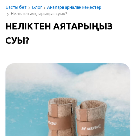
Басты бет
Блог
Аналарға арналған кеңестер
Неліктен аяқтарыңыз суық?
Рус
|
Қаз
НЕЛІКТЕН АЯҚТАРЫҢЫЗ
СУЫҚ?