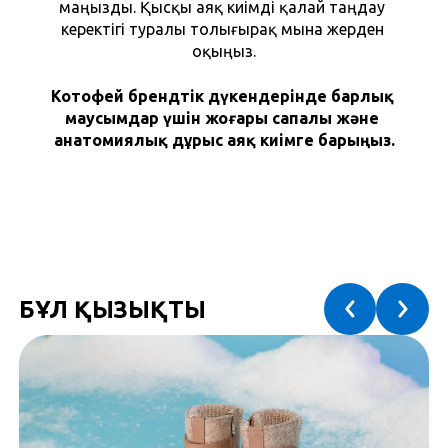
маңызды. Қысқы аяқ киімді қалай таңдау 
керектігі туралы толығырақ мына жерден 
оқыңыз.
Котофей брендтік дүкендерінде барлық 
маусымдар үшін жоғары сапалы және 
анатомиялық дұрыс аяқ киімге барыңыз.
БҰЛ ҚЫЗЫҚТЫ