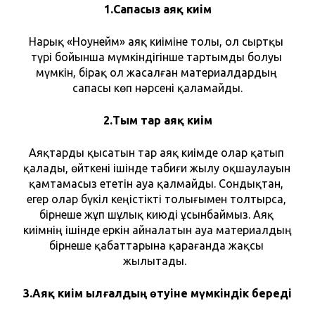
1.Сапасыз аяқ киім
Нарық «Ноунейм» аяқ киіміне толы, ол сыртқы 
түрі бойынша мүмкіндігінше тартымды болуы 
мүмкін, бірақ ол жасалған материалдардың 
сапасы көп нәрсені қаламайды.
2.Тым тар аяқ киім
Аяқтарды қысатын тар аяқ киімде олар қатып 
қалады, өйткені ішінде табиғи жылу оқшаулауын 
қамтамасыз ететін ауа қалмайды. Сондықтан, 
егер олар бүкіл кеңістікті толығымен толтырса, 
бірнеше жұп шұлық киюді ұсынбаймыз. Аяқ 
киімнің ішінде еркін айналатын ауа материалдың 
бірнеше қабаттарына қарағанда жақсы 
жылытады.  
3.Аяқ киім ылғалдың өтуіне мүмкіндік береді