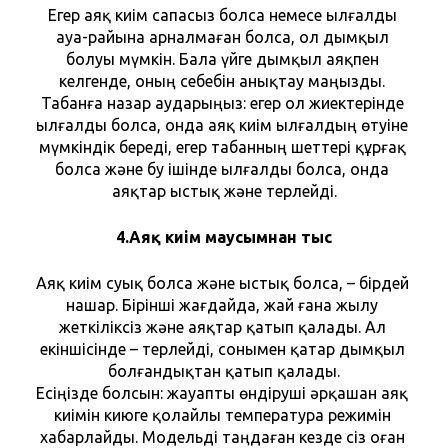
Егер аяқ киім сапасыз болса немесе ылғалды 
ауа-райына арналмаған болса, ол дымқыл 
болуы мүмкін. Бала үйге дымқыл аяқпен 
келгенде, оның себебін анықтау маңызды. 
Табанға назар аударыңыз: егер ол жиектерінде 
ылғалды болса, онда аяқ киім ылғалдың өтуіне 
мүмкіндік береді, егер табанның шеттері құрғақ 
болса және бу ішінде ылғалды болса, онда 
аяқтар ыстық және терлейді.
4.Аяқ киім маусымнан тыс
Аяқ киім суық болса және ыстық болса, – бірдей 
нашар. Бірінші жағдайда, жай ғана жылу 
жеткіліксіз және аяқтар қатып қалады. Ал 
екіншісінде – терлейді, сонымен қатар дымқыл 
болғандықтан қатып қалады.
Есіңізде болсын: жауапты өндіруші әрқашан аяқ 
киімін киюге қолайлы температура режимін 
хабарлайды. Модельді таңдаған кезде сіз оған 