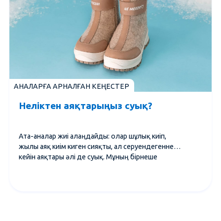
АНАЛАРҒА АРНАЛҒАН КЕҢЕСТЕР
Неліктен аяқтарыңыз суық?
Ата-аналар жиі алаңдайды: олар шұлық киіп,
жылы аяқ киім киген сияқты, ал серуендегеннен
кейін аяқтары әлі де суық. Мұның бірнеше
себептері бар, оны анықтайық.