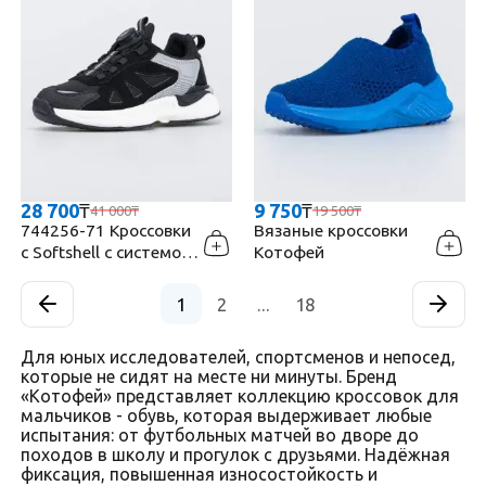
28 700
₸
9 750
₸
41 000
₸
19 500
₸
744256-71 Кроссовки
Вязаные кроссовки
с Softshell с системой
Котофей
быстрой шнуровки
1
2
...
18
Для юных исследователей, спортсменов и непосед,
которые не сидят на месте ни минуты. Бренд
«Котофей» представляет коллекцию кроссовок для
мальчиков - обувь, которая выдерживает любые
испытания: от футбольных матчей во дворе до
походов в школу и прогулок с друзьями. Надёжная
фиксация, повышенная износостойкость и