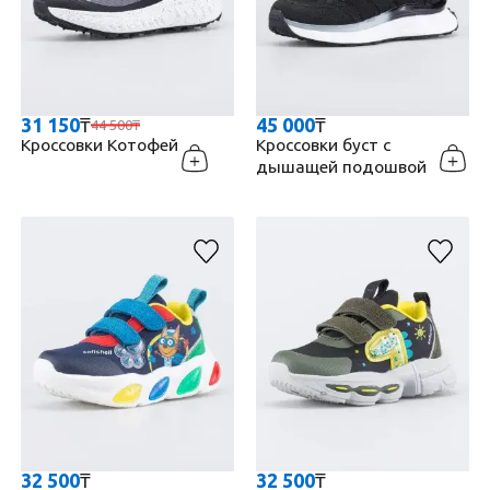
31 150
₸
45 000
₸
44 500
₸
Кроссовки Котофей
Кроссовки буст с
дышащей подошвой
32 500
₸
32 500
₸