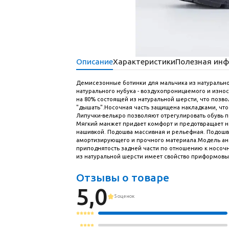
ДЛЯ ПРАЗДНИКА
ДЛЯ ПРАЗДНИКА
Описание
Характеристики
Полезная ин
Демисезонные ботинки для мальчика из натурально
натурального нубука - воздухопроницаемого и износ
на 80% состоящей из натуральной шерсти, что позво
"дышать".Носочная часть защищена накладками, что
Липучки-велькро позволяют отрегулировать обувь по
Мягкий манжет придает комфорт и предотвращает н
нашивкой. Подошва массивная и рельефная. Подошва 
амортизирующего и прочного материала.Модель ан
приподнятость задней части по отношению к носочно
из натуральной шерсти имеет свойство приформовыв
Отзывы о товаре
5,0
5 оценок