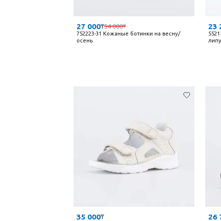
27 000
23 
₸
54 000
₸
752223-31 Кожаные ботинки на весну/
5521
осень
липу
35 000
26 
₸