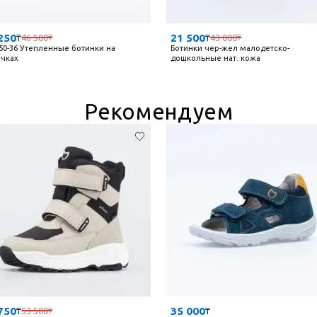
250
21 500
₸
46 500
₸
43 000
₸
₸
50-36 Утепленные ботинки на
Ботинки чер-жел малодетско-
чках
дошкольные нат. кожа
Рекомендуем
750
35 000
₸
53 500
₸
₸