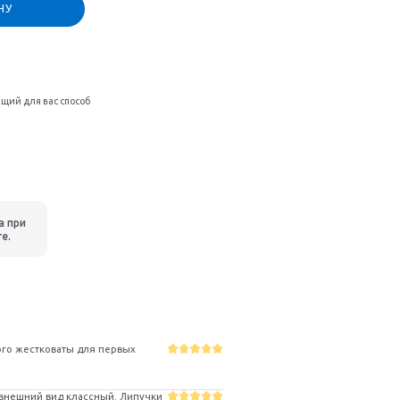
НУ
щий для вас способ
а при
ге.
ого жестковаты для первых
 внешний вид классный. Липучки