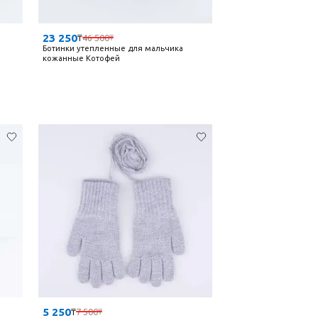
23 250
₸
46 500
₸
Ботинки утепленные для мальчика
кожанные Котофей
5 250
₸
7 500
₸