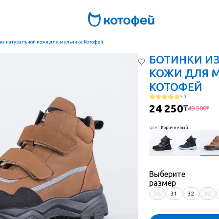
из натуральной кожи для мальчика Котофей
БОТИНКИ И
КОЖИ ДЛЯ 
КОТОФЕЙ
5,0
24 250
₸
48 500
₸
Цвет
:
Коричневый
Выберите
размер
30
31
32
33