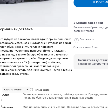
В КОРЗИ
Условия доставки
Вы можете выбрать подходя
формация
Доставка
доставки товара
го нубука на байковой подкладке Верх выполнен из
Самовывоз
остойкого материала. Подкладка и стелька из байки,
ляет обуви сохранять тепло и при этом
Срок доставки от 1 дня
 позволяет увеличить износостойкость изделия.
 подъему, а также быстро обуваться и разуваться.
атирания во время ходьбы. Модель декорирована
Бесплатная доставк
изготовлена из ПУ (полиуретана) - гибкого,
заказе от 30 000 тен
атомически правильная: имеет небольшую
й, в меру жёсткий задник и круглый носок. Стелька
аться к своду стопы.
Сначала новые
Только с фото
Очень красивые и стильные, ребёнку нравится. Правда, немн
Алия
носок, но быстро разнашиваются. В целом хорошие
5
0
Мне понравились, сыну удобно. Подошва прочно держится, а
Михаил