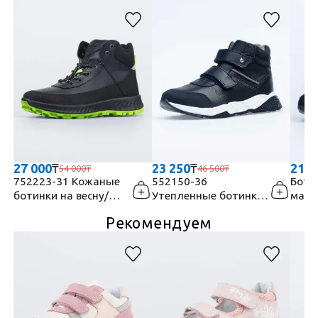
27 000
₸
23 250
₸
21 5
54 000
₸
46 500
₸
752223-31 Кожаные
552150-36
Ботинки 
ботинки на весну/
Утепленные ботинки
мало
осень
на липучках
дошк
Рекомендуем
кожа