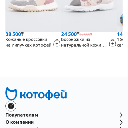
38 500
₸
24 500
₸
14 5
35 000
₸
Кожаные кроссовки
Босоножки из
1661
на липучках Котофей
натуральной кожи
сапо
Котофей
сини
Покупателям
О компании